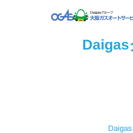
Daig
Dai