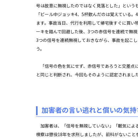
号は故意に無視したのではなく見落とした」という
「ビール中ジョッキ4、5杯飲んだのは覚えている。
ます。事故当日、代行を利用して帰宅後すぐに買い
ーキを踏んで回避した後、3つの赤信号を連続で無
3つの信号を連続無視しておきながら、事故を起こ
う。
「信号の色を気にせず、赤信号であろうと交差点に
と同じと判断され、今回もそのように認定されまし
加害者の言い逃れと償いの気持
加害者は、「信号を無視していない」「眠気による
検察は懲役18年を求刑しましたが、前科がないこと