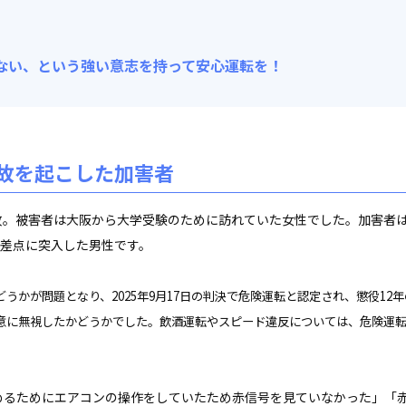
ない、という強い意志を持って安心運転を！
故を起こした加害者
故。被害者は大阪から大学受験のために訪れていた女性でした。加害者
交差点に突入した男性です。
かが問題となり、2025年9月17日の判決で危険運転と認定され、懲役12年
意に無視したかどうかでした。飲酒運転やスピード違反については、危険運
めるためにエアコンの操作をしていたため赤信号を見ていなかった」「