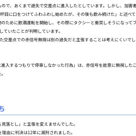
もので、あくまで過失で交差点に進入したとしています。
しかし、加害
4杯目に口をつけてふわふわし始めたが、その後も飲み続けた」と述べて
物のために飲酒運転を開始し、その際にタクシーと衝突しそうになって
視していたことが判明しています。
した交差点での赤信号無視は別の過失だと主張することは考えにくいでし
進入するつもりで停車しなかった行為」は、赤信号を故意に無視した
た。
ち
見落とし」と主張を変えませんでした。
を理由に判決は12年に減刑されました。