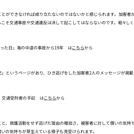
とができなければ成り立たないのではないかと感じられます。加害者
らこそ交通事故や交通違反は決して起こしてはならないのです。
軽々しく
物を失った日」海の中道の事故から19年 は
こちら
から
」というページがあり、ひき逃げをした加害者2人のメッセージが掲載
 交通受刑者の手記 は
こちら
から
と、救護活動をせず逃げた理由の稚拙さ、被害者に対して償いの気持
償いの気持ちが芽生えている様子も見受けられます。