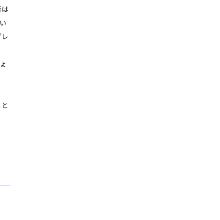
者は
い
ブレ
ょ
こと