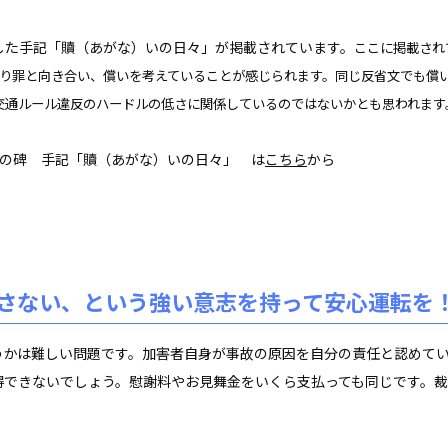
た手記「贖（あがな）いの日々」が掲載されています。
ここに掲載され
かり罪と向き合い、償いを考えていることが感じられます。同じ反省文でも償
交通ルール違反のハードルの低さに関係しているのではないかとも思われます
の碑 手記「贖（あがな）いの日々」 は
こちら
から
さない、という強い意志を持って安心運転を
かは難しい問題です。
加害者自身が事故の原因を自分の責任と認めて
得できないでしょう。
慰謝料やお見舞金をいくら支払っても同じです。
裁
。